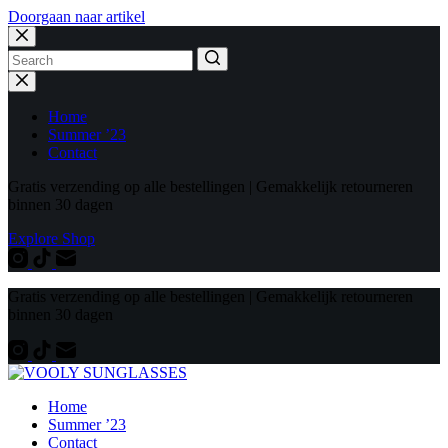
Doorgaan naar artikel
Geen
resultaten
Home
Summer ’23
Contact
Gratis verzending op alle bestellingen | Gemakkelijk retourneren
binnen 30 dagen
Explore Shop
Gratis verzending op alle bestellingen | Gemakkelijk retourneren
binnen 30 dagen
Home
Summer ’23
Contact